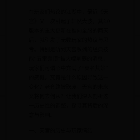
在玩家们热议的江湖中，最近《天
宫》又一次引起了轩然大波，其2.0
版本的重大更新在推向全服的两天
后，就引发了无数玩家的热议与思
考。特别是听到天宫系列的经典技
能“五雷轰顶”被大幅削弱的消息，
玩家们可谓心中充满了“莫名其妙”
的感慨。究竟是什么原因导致这一
变化？老套路被砍废，天宫的未来
又将何去何从？让我们深入剖析这
一历史性的调整，探寻其背后的深
意与影响。
一、天宫的历史与玩家情结