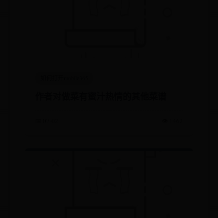
如何打开mobile365
作者对做菜有蜜汁热情的其他菜谱
📅 07-02
👁️ 1462