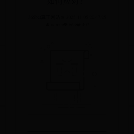
如何应对？
365bet真正网站
📅 2025-11-05 20:47:25
👤 admin
👁️ 663
❤️ 407