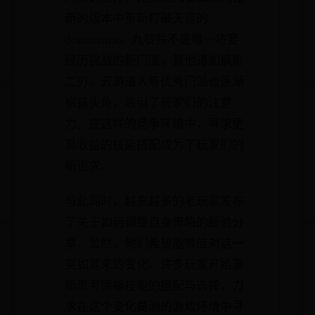
新的版本中重新打破天宫的
dominance。九黎并不是唯一将要
经历挑战的新门派，其他诸如枫影
二刃、云游道人等优秀门派也逐渐
崭露头角，吸引了玩家们的注意
力。在这样的竞争环境中，寻求更
高收益的技能搭配成为了玩家们的
新追求。
与此同时，越来越多的老玩家发布
了关于如何调整自身策略的经验分
享，显然，他们希望能够应对这一
突如其来的变化。许多玩家开始重
新思考赐福技能的搭配与选择，力
求在这个变化莫测的游戏环境中寻