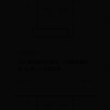
365bet国际
iPad 解压缩文件教学，2 招教你解压
缩 zip 或 rar 压缩文件
📅 07-15
👁️ 8927