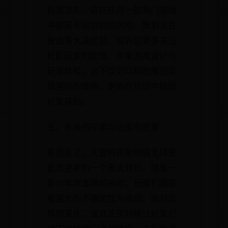
玩家流失，这在任何一款热门游戏
中都是不容忽视的风险。策划方在
做出重大决定前，或许应更多关注
社区玩家的反馈，平衡游戏设计与
玩家体验，这不仅可以帮助策划实
现更好的策略，更能在长远中稳固
玩家基础。
五、未来的探索与玩家的愿景
总而言之，天宫的技能削弱无疑是
此次更新的一个重大转折。随着一
条20年老套路的被砍，玩家们面临
着更大的不确定性与挑战。面对这
样的变化，或许正是时候让玩家们