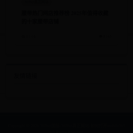
365bet真正网站
腰带热门网店推荐榜 2025年值得收藏
的十家腰带店铺
📅 11-14
👁️ 8163
友情链接
Copyright ©
2026
365bet国际-365bet真正网站-如何打开mobile365
All Rights Reserved.