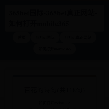
365bet国际-365bet真正网站-
如何打开mobile365
首页
365bet国际
365bet真正网站
如何打开mobile365
百花的诗句(共118句)
如何打开mobile365
📅 2025-12-30 16:34:32
👤 admin