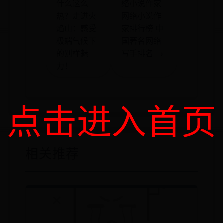
什么这么
络小说作家
热？走进火
网络小说作
焰山：感受
家排行榜 中
极端气候下
国著名网络
的别样魅
写手排名 →
力！
点击进入首页
相关推荐