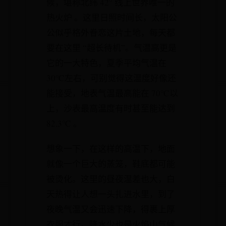
候，堪称北纬 42° 线上世界唯一的
热火炉 。这里日照时间长，太阳公
公似乎格外眷恋这片土地，每天都
要在这里 “超长待机”。气温高更是
它的一大特色，夏季平均气温在
30℃左右，可别觉得这温度好像还
能接受，地表气温最高能在 70℃以
上，沙表最高温度有时甚至能达到
82.3℃ 。
想象一下，在这样的高温下，地面
就像一个巨大的蒸笼，鞋底都可能
被烫化。这里的昼夜温差也大，白
天热得让人想一头扎进水里，到了
夜晚气温又会迅速下降，得裹上厚
衣服才行。降水少也是火焰山气候