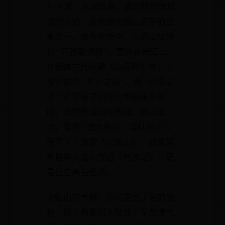
5 - 6 米，从远处看，真的特别像燃
烧的火焰，这也是火焰山名字的由
来之一。维吾尔语中，火焰山被称
为 “克孜勒塔格”，意思就是红山 。
在我国古代典籍《山海经》里，它
被记载为 “炎火之山”，而 “火焰山”
这个名字最早出现在明朝永乐年
间，当时陈诚出使西域，路过此
地，看到 “道北有山，清红如火”，
便写下了诗歌《火焰山》，后来吴
承恩将火焰山写进《西游记》，更
是让它声名远扬。
火焰山的气候，那可是出了名的独
特，属于典型的大陆性干旱荒漠气