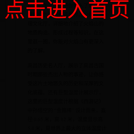
点击进入首页
栩栩如生，仿佛把你带入了那个充
满奇幻色彩的神话世界。火焰山地
理文化厅，详细地介绍了火焰山的
地质构造、形成过程等知识，在这
里逛一圈，你能对火焰山有更深入
的了解。
高昌历史名人厅，展示了高昌古国
时期那些杰出人物的事迹，让你感
受这片土地悠久的历史和深厚的文
化底蕴。还有巨型温度计展示厅，
这里的巨型温度计根据《西游记》
中孙悟空的 “金箍棒” 设计而来，直
径 0.65 米，高 12 米，温度显示高
5.4 米，是世界上最大的立体温度计