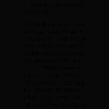
因，从远处望去，山体就像燃烧着
熊熊烈火一般。
火焰山的山脉呈东西走向，长度超
过 100 公里，宽度约 10 公里，平
均海拔 500 多米 。它横卧于吐鲁番
盆地中，周围是一片生机勃勃的绿
洲，形成了鲜明的对比。山脉的最
高峰在鄯善县吐峪沟附近，海拔
831.7 米，而最低处则在海平面以
下 154 米。山体的形态也很独特，
一面是阶梯状坡面，一面是单面坡
组成，顺着坡面，受风蚀和水蚀作
用发育出了一系列小冲沟，这些小
冲沟间距 20 - 30 米不等，深度大概