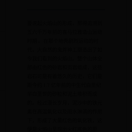
要说起火焰山的形成，那得追溯到
五六千万年前的喜马拉雅造山运动
时期 。在那个地壳剧烈运动的时
代，大自然的鬼斧神工塑造出了如
今我们看到的火焰山。整个山体全
部由红色的砂岩和页岩组成，这些
岩石可是有着悠久的历史，它们是
距今约 1.7 亿年前的中生代白垩纪
早白垩世的砂粒和泥土堆积而成
的。经过漫长岁月，泥沙中的铁元
素在高温氧化以及雨水淋漓的作用
下，形成了大量红色的氧化铁，这
便是火焰山呈现出火红底色的原