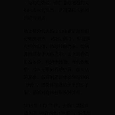
，站在它旁边，你能直观地看到火
焰山实时的高温，这可是打卡拍照
的绝佳地点。
地上部分的火焰山山体更是游客们
必去的地方 。站在山脚下，仰望那
火红的山体，热浪扑面而来，仿佛
真的置身于火焰之中。山上的岩石
形态各异，有的像怪兽，有的像城
堡，给人无限的遐想空间。在炎热
的夏季，游客们还能体验到独特的
“沙疗”，把身体埋进热乎乎的沙子
里，据说对身体有很多好处呢。
2018 年 4 月 13 日，火焰山景区成
功入围 “神奇西北 100 景” ，这无疑