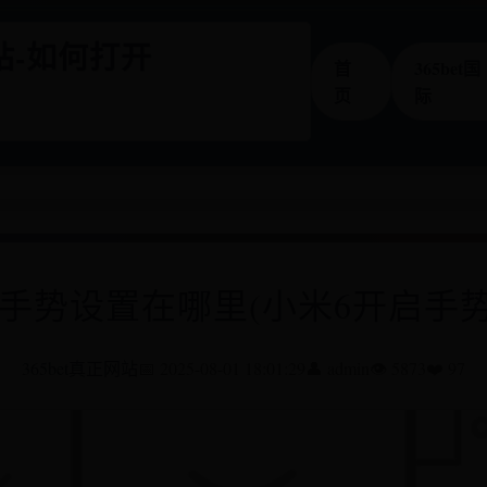
网站-如何打开
首
365bet国
页
际
6手势设置在哪里(小米6开启手势
365bet真正网站
📅 2025-08-01 18:01:29
👤 admin
👁️ 5873
❤️ 97