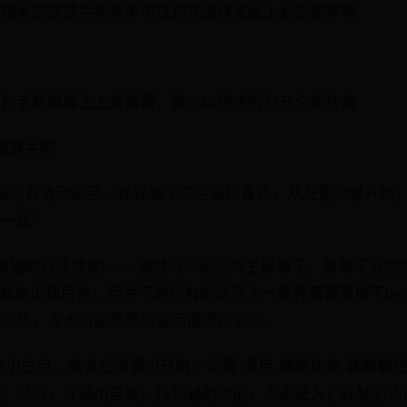
入搜索的快捷手势菜单中找到并选择桌面上划的菜单项
要在手机屏幕上上滑屏幕，就可以快速的打开全局搜索
全面屏手势
是向右滑动返回。在界面下方空白位置处，从左侧边缘开始
一级"
快捷的方法就是home键就可以返回到主屏幕了。屏幕下方圆
，就会出现后台。但并不是所有的返回上一级界面都要按下ho
上一级，点击页面顶部的返回键即可返回。
iri开启小白点。或者在设置中开启：设置-通用-辅助功能-辅助
入；然后，在通用里面，找到辅助功能，点击进入；在辅助功