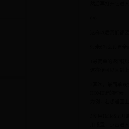
然后再打开它进
6/6
这样以后我们都
9. 米6怎么设置
1最简单的返回就
这样便可以回到上
2其次，最简单最
HOME键的时候
为例，若想返回
3使用HelloS
用设置，点击进