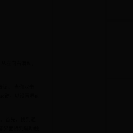
，从左向右滑动，
按钮。 当你双击
me键，以设置界面
触控。首先，找到通
能界面找到辅助触