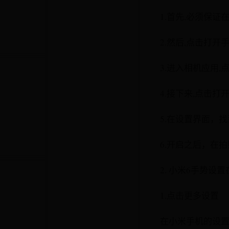
1.首先,必须保
2.然后,点击打
3.进入相机应用
4.接下来,点击打
5.在设置界面，
6.开启之后，在
2. 小米6手势设
1.点击更多设置
在小米手机的设