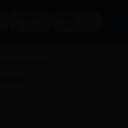
365bet真正网
如何打开
站
mobile365
操作)