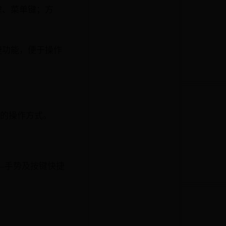
键、菜单键；方
捷功能，便于操作
键的操作方式。
—手势及按键快捷