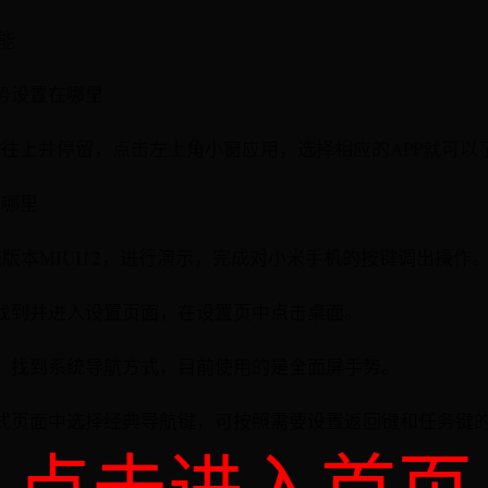
能
手势设置在哪里
往上并停留，点击左上角小窗应用，选择相应的APP就可以
在哪里
统版本MIUI12，进行演示，完成对小米手机的按键调出操作
找到并进入设置页面，在设置页中点击桌面。
，找到系统导航方式，目前使用的是全面屏手势。
式页面中选择经典导航键，可按照需要设置返回键和任务键