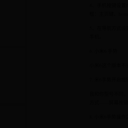
4、手机按键设置
框：主页键、ho
5、在导航方式设
手机。
6. 小米6 手势
小米6这个版本不支
7. 米6手势开启按
我和你型号不同，
方式——屏幕按
8. 小米6手势操