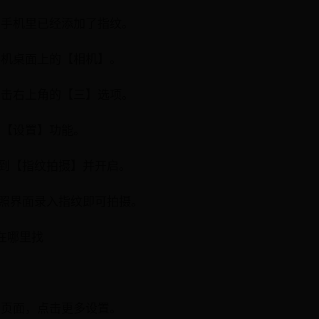
证在手机里已经添加了指纹。
开手机桌面上的【相机】。
,点击右上角的【三】选项。
开【设置】功能。
找到【指纹拍摄】并开启。
拍照界面录入指纹即可拍摄。
置在哪里找
置页面，点击更多设置。