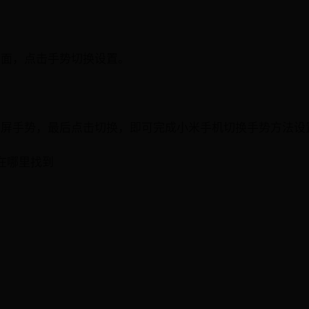
页面，点击手势切换设置。
面屏手势，最后点击切换，即可完成小米手机切换手势方法设
置在哪里找到