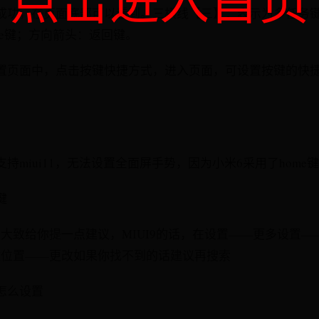
点击进入首页
成功，在页面底部可以看到。三横线【三】：表示为多任务
me键；方向箭头：返回键。
置页面中，点击按键快捷方式，进入页面，可设置按键的快
持miui11，无法设置全面屏手势，因为小米6采用了home
键
大致给你提一点建议，MIUI9的话，在设置——更多设置—
键位置——更改如果你找不到的话建议再搜索
作怎么设置