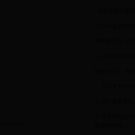
5.选择桌面上滑功
4. 小米6全面屏
手势操作下，从下
5. 小米手势设置
使用小米11，系
1、在小米手机中
2、进入桌面页后
3、在系统导航方
键调换顺序】。