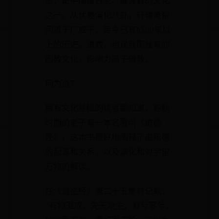
道，是中国最古老、最深邃的文化
之一。从伏羲演化八卦，轩辕黄帝
问道于广成子，距今已有6500年以
上的历史。道教，也是我国独有的
国教文化，影响力高于佛教。
何为道？
稍有文化基础的读者都知道，春秋
时期的老子有一本名著叫《道德
经》，这本书很好地阐释了道和德
的起源和关系，以及演化和对宇宙
万物的解读。
在《道德经》第二十五章有记载：
“有物混成，先天地生，寂兮寥兮，