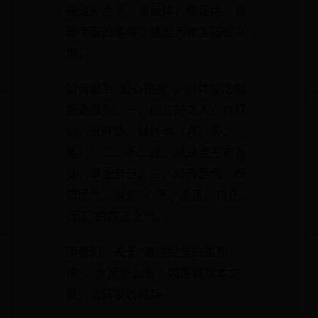
德是形而下；道是体，德是用；道
是宇宙的本体，德是万物实践道之
用。
如何做到“道心德身”，具体做法就
是要做到：一、做三好之人：存好
心、说好话、做好事（真、善、
美）；二、不二过。就是要三省吾
身，审查自己；三、培养罡气。所
谓罡气，就是“心正、念正、口正、
行正”的四正之气。
读者们，关于“道德经里的道和
德”，大家怎么看？如果喜欢本文
章，请转发收藏哦~