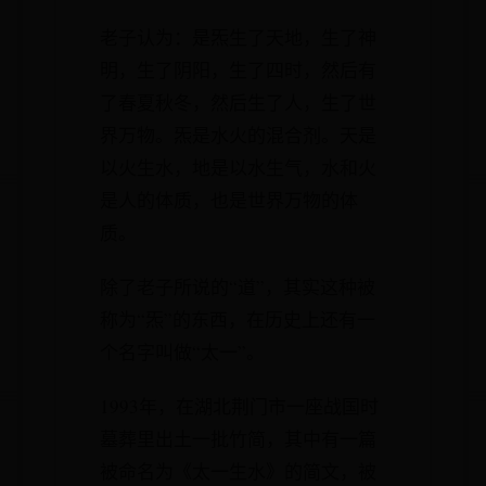
老子认为：是炁生了天地，生了神
明，生了阴阳，生了四时，然后有
了春夏秋冬，然后生了人，生了世
界万物。炁是水火的混合剂。天是
以火生水，地是以水生气，水和火
是人的体质，也是世界万物的体
质。
除了老子所说的“道”，其实这种被
称为“炁”的东西，在历史上还有一
个名字叫做“太一”。
1993年，在湖北荆门市一座战国时
墓葬里出土一批竹简，其中有一篇
被命名为《太一生水》的简文，被