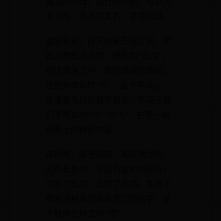
独立而不改，周行而不殆，可以为
天下母，吾不知其名，字之曰道。”
意思是说，在天地未形成之前，宇
宙万物是混沌的，被称为“混沌”。
在这混沌之中，有物体混杂其间，
这些物体叫作“炁”。这个字读qi，
是道教专用的哲学概念，不同于我
们平常说的“气”“空气”，它是一种
形而上的神秘力量。
这种炁，是无形的、相互独立的、
无声无息的，它周而复始的运行，
生养了日月，造就了万物。在老子
看来这种东西没有专门的名字，老
子就将它称之为“道”。