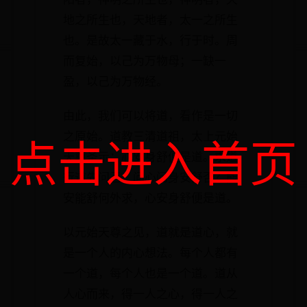
地之所生也，天地者，太一之所生
也。是故太一藏于水，行于时。周
而复始，以己为万物母；一缺一
盈，以己为万物经。
由此，我们可以将道，看作是一切
之原始。道教三清道祖，太上元始
点击进入首页
天尊圣示：心安身舒便是道。求道
行道先问己，问心问身安舒否？能
安能舒何外求，心安身舒便是道。
以元始天尊之见，道就是道心，就
是一个人的内心想法。每个人都有
一个道，每个人也是一个道。道从
人心而来，得一人之心，得一人之