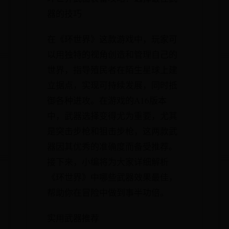
器的技巧
在《环世界》这款游戏中，玩家可
以用独特的视角创造和管理自己的
世界，指导殖民者在陌生星球上建
立据点，实现可持续发展，同时抵
御各种进攻。在游戏的A16版本
中，武器选择变得尤为重要，尤其
是突击步枪和狙击步枪，这两款武
器因其优秀的准确度而备受推荐。
接下来，小编将为大家详细解析
《环世界》中哪些武器效果最佳，
帮助你在冒险中做到事半功倍。
实用武器推荐