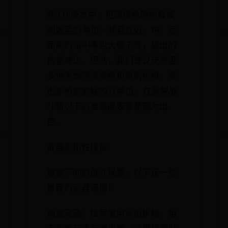
在A16版本中，电荷步枪的射程被
削弱至23单位，并且在近、中、远
距离的命中率也大幅下降，输出的
伤害减少。因此，我们建议玩家更
多地考虑突击步枪和狙击步枪。突
击步枪的射程为31单位，在多种战
斗情况下的准确度表现都颇为出
色。
武器实用性排位
根据不同的战斗场景，以下是一些
推荐的武器选择：
海盗突袭：推荐使用突击步枪、狙