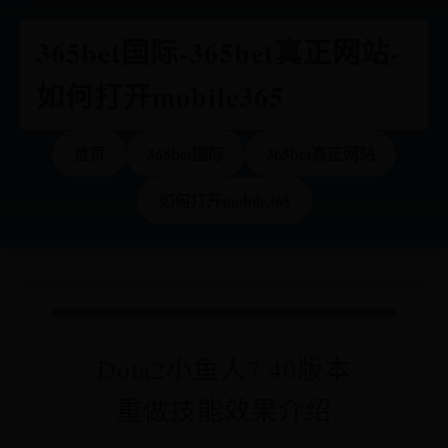
365bet国际-365bet真正网站-
如何打开mobile365
首页
365bet国际
365bet真正网站
如何打开mobile365
Dota2小鱼人7.40版本
重做技能效果介绍