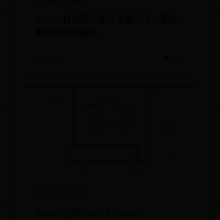
365bet真正网站
DNF：自出现以来从未强力过，誓血
套究竟弱在哪里
📅 07-05
👁️ 1989
365bet真正网站
Steam 上的 Draw & Guess