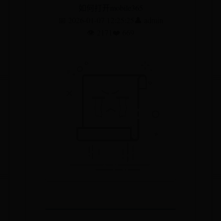
如何打开mobile365
📅 2026-01-07 12:25:25
👤 admin
👁️ 2171
❤️ 669