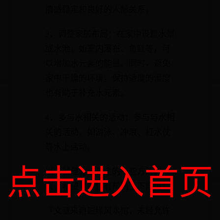
情感稳定和良好的人际关系。
3、调整家居布局：在家中设置水景
或水池，如室内瀑布、鱼缸等，可
以增加水元素的能量。同时，避免
家中干燥的环境，保持适度的湿度
也有助于补充水元素。
4、多与水相关的活动：参与与水相
关的活动，如游泳、冲浪、打水仗
等水上活动。
点击进入首页
以上就是补水补金的一些方法建
议，希望对各位有帮助，下期见！
『文章来自道缘风水馆，未经允许