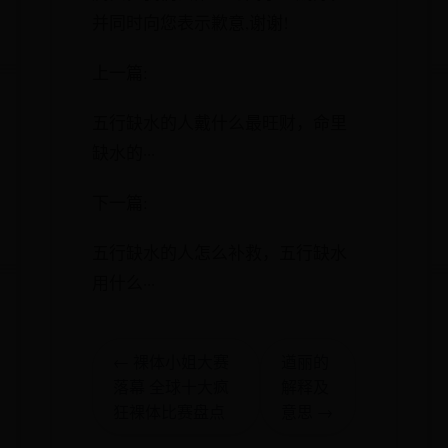
并同时向您表示歉意,谢谢!
上一篇:
五行缺水的人戴什么最旺财，命里
缺水的···
下一篇:
五行缺水的人怎么补救，五行缺水
用什么···
← 裸体小姐大赛
遒丽的
落幕 全球十大疯
解释及
狂裸体比赛盘点
意思 →