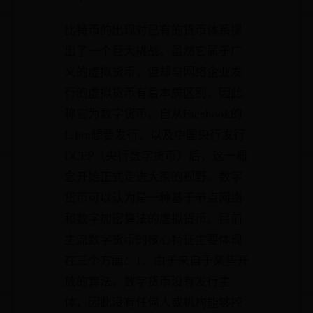
比特币的出现对已有的货币体系提
出了一个巨大挑战。虽然它属于广
义的虚拟货币，但却与网络企业发
行的虚拟货币有着本质区别，因此
称它为数字货币。自从Facebook的
Libra想要发行、以及中国央行发行
DCEP（央行数字货币）后，这一概
念开始正式走进大家的视野。数字
货币可以认为是一种基于节点网络
和数字加密算法的虚拟货币。目前
主流数字货币的核心特征主要体现
在三个方面：1、由于来自于某些开
放的算法，数字货币没有发行主
体，因此没有任何人或机构能够控