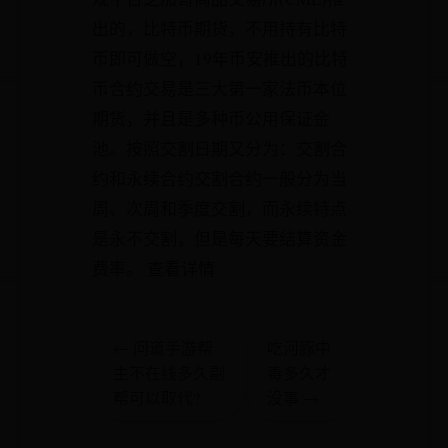
出的，比特币期货，不用持有比特
币即可做空，19年币安推出的比特
币合约交易是三大第一家法币本位
期货，并且是多种币公用保证金
池。按照交割日期又分为：交割合
约和永续合约交割合约一般分为当
周、次周和季度交割，而永续特点
是永不交割，但是每天要结算资金
费率。 查看详情
← 问道手游帮
吃河豚中
主不在线多久副
毒多久才
帮可以取代?
没事 →