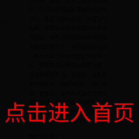
力分布。最后一步呢，你需要准备
好一个用来存储挖矿成果的比特币
钱包。需要注意的是你一定要记住
私钥，那是你从钱包中提出比特币
的钥匙。做完这些后你就可以开始
连网挖比特币了。当然啦现在也有
一种不用自己买矿机挖比特币的方
式，那就是买比特币云挖矿合同，
或者说买云算力。你出钱，让卖家
帮你挑矿机、租矿场挖矿，他们抽
取一定佣金。这种方式虽然简化了
点击进入首页
挖矿过程，但买方看不到矿机，对
于挖矿各关节无法把控，风险颇
多，需要谨慎。 查看详情
数字货币是什么？