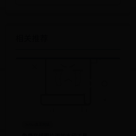
相关推荐
365bet真正网站