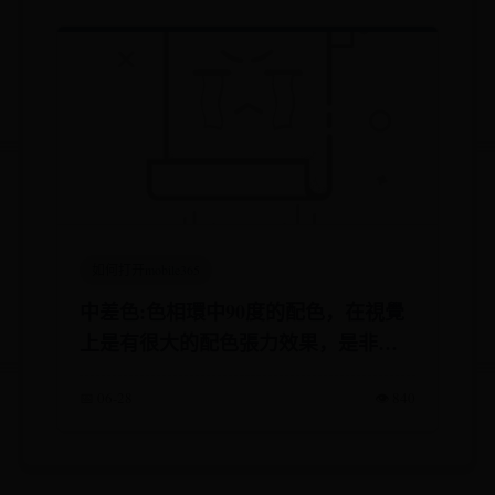
如何打开mobile365
中差色:色相環中90度的配色，在視覺
上是有很大的配色張力效果，是非常
個性
📅 06-28
👁️ 840