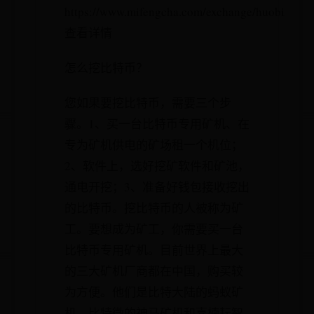
https://www.mifengcha.com/exchange/huobi
查看详情
怎么挖比特币？
您如果要挖比特币，需要三个步
骤。1、买一台比特币专用矿机、在
专为矿机供电的矿场租一个机位；
2、软件上，选好挖矿软件和矿池，
通电开挖；3、准备好钱包接收挖出
的比特币。挖比特币的人被称为矿
工。要想成为矿工，你需要买一台
比特币专用矿机。目前世界上最大
的三大矿机厂商都在中国，购买较
为方便。他们是比特大陆的蚂蚁矿
机、比特微的神马矿机和嘉楠耘智