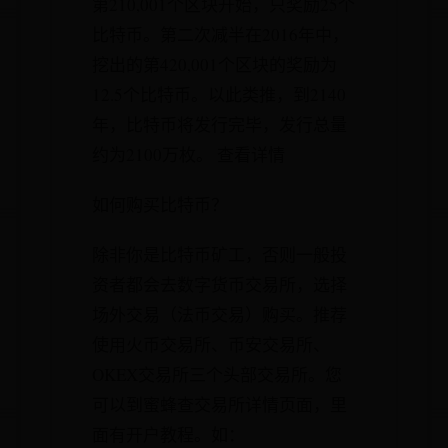
第210,001个区块开始，只奖励25个
比特币。第二次减半在2016年中，
挖出的第420,001个区块的奖励为
12.5个比特币。以此类推，到2140
年，比特币将发行完毕，发行总量
约为2100万枚。 查看详情
如何购买比特币？
除非你是比特币矿工，否则一般投
资者都会去数字货币交易所，选择
场外交易（法币交易）购买。推荐
使用火币交易所、币安交易所、
OKEX交易所三个头部交易所。您
可以到蜜蜂查交易所详情页面，里
面有开户教程。如：