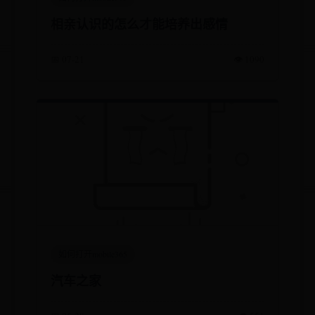
相亲认识的怎么才能培养出感情
📅 07-21
👁️ 1090
如何打开mobile365
汽车之家