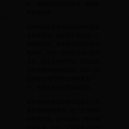
坏，如果有问题及时更换，免得影
响充电效果。
充电时的注意事项当你开始给苹果
手表充电时，最好把手表放在一个
平稳的地方，避免因为晃动导致充
电中断。有些人喜欢在充电时使用
手表，其实这样并不好，因为边充
边用会加快电池的损耗。所以，建
议你在充电时尽量让手表休息一
下，等电量充满后再继续使用。
延长电池寿命的小妙招想要延长苹
果手表的电池寿命，除了注意充电
时的细节外，还可以通过一些小妙
招来实现。比如，定期更新手表的