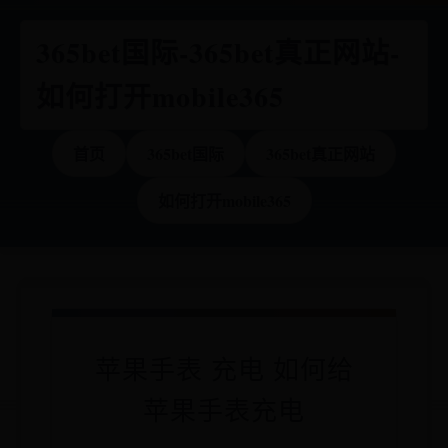
365bet国际-365bet真正网站-
如何打开mobile365
首页
365bet国际
365bet真正网站
如何打开mobile365
苹果手表 充电 如何给
苹果手表充电