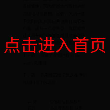
系统软件，因为新版本的系统通常
会优化电池管理；另外，关闭一些
不常用的功能和应用也能有效节省
电量。还有一点很重要，就是避免
让手表长时间暴露在高温或低温环
点击进入首页
境中，这样会对电池造成损害。
上一篇： 苹果手表充电线 apple
watch 充电器
下一篇： 充电插口松了怎么办 手机
充电口松了怎么修
← 庚
快手账号被降权了
氏的
多久可以恢复 快手