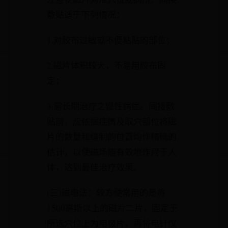
敷贴适于下列情况：
1.对胶布过敏或不便粘贴的部位；
2.磁片体积较大，不易用胶布固
定；
3.需长期治疗之慢性病症。间接敷
贴前，应依据症情及取穴部位将磁
片的数量和缝制的位置均作精确的
估计，以使磁场能有效地作用于人
体，达到最佳治疗效果。
(三)磁电法：较方便常用的是将
1500高斯以上的磁片二片，固定于
所选穴位上为电极片，再将电针仪