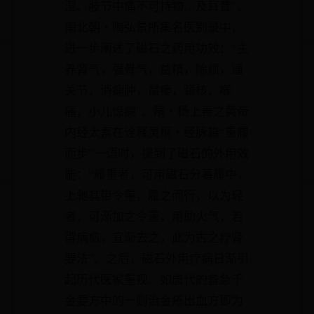
湿、肢节中痛不可持物…及耳聋”。
南北朝‧陶弘景所集名医别录中，
进一步阐述了磁石之药用功效：“主
养肾气，强骨气，益精，除烦，通
关节，消痈肿，鼠瘘，颈核，喉
痛，小儿惊痫”。隋‧杨上善之黄帝
内经太素在诠释灵枢‧经脉篇“重履
而步”一语时，提到了磁石的外用效
能：“履重者，可用磁石分著履中，
上驰其带令重，履之而行，以为轻
者，可渐加之令重，用助火气，若
得病愈，宜渐去之，此为古之疗肾
要法”。之后，磁石外用疗病日渐引
起历代医家重视。如唐代的备急千
金要方中的一则治金疮出血方即为