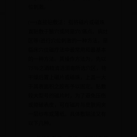
位刺激。
(一)直接贴敷法：指将磁片或磁珠
直贴敷于腧穴或阿是穴(痛点、病灶
区等)进行穴位刺激的一种方法，是
临床穴位磁疗法中最常用和最基本
的一种方法。其操作方法为，先以
75％之酒精清洁消毒所选穴区，待
干燥后置上磁片或磁珠，上盖一大
于其表面积之胶布予以固定。贴敷
较大型号的磁片时，为了避免压伤
或擦破表皮，可在磁片与皮肤间夹
一层纱布或薄纸。具体敷贴法又有
以下几种。