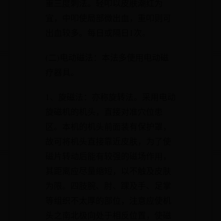
重三度刺法。轻叩以皮肤潮红为
宜，中叩使局部微出血，重叩则可
出血较多。每日或隔日1次。
(二)电动磁法：本法多使用电动磁
疗器具。
1、旋磁法：亦称旋转法。采用电动
旋磁机的机头，直接对准穴位患
区。本机的机头前面装有保护罩，
故可将机头直接靠近皮肤，为了使
磁片转动后能有较强的磁场作用，
其距离应尽量缩短，以不触及皮肤
为限。四肢腕、肘、踝及手、足掌
等组织不太厚的部位，注意应使机
头之南北极向处于相反位置，使磁