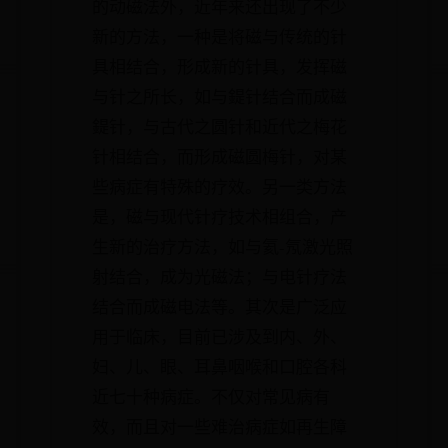
的动磁法外，近年来还出现了不少
新的方法，一种是将磁与传统的针
具相结合，形成新的针具，发挥磁
与针之所长，如与鍉针结合而成磁
鍉针，与古代之圆针和近代之梅花
针相结合，而形成磁圆梅针，对某
些病症有特殊的疗效。另一类方法
是，磁与现代针疗技术相组合，产
生新的治疗方法，如与氦-氖激光照
射结合，成为光磁法；与电针疗法
结合而成磁电法等。其次是广泛应
用于临床，目前已涉及到内、外、
妇、儿、眼、耳鼻咽喉和口腔各科
近七十种病症。不仅对常见病有
效，而且对一些难治病症如再生障