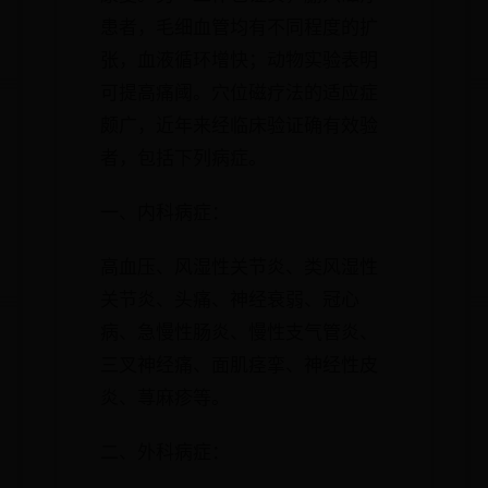
患者，毛细血管均有不同程度的扩
张，血液循环增快；动物实验表明
可提高痛阈。穴位磁疗法的适应症
颇广，近年来经临床验证确有效验
者，包括下列病症。
一、内科病症：
高血压、风湿性关节炎、类风湿性
关节炎、头痛、神经衰弱、冠心
病、急慢性肠炎、慢性支气管炎、
三叉神经痛、面肌痉挛、神经性皮
炎、荨麻疹等。
二、外科病症：