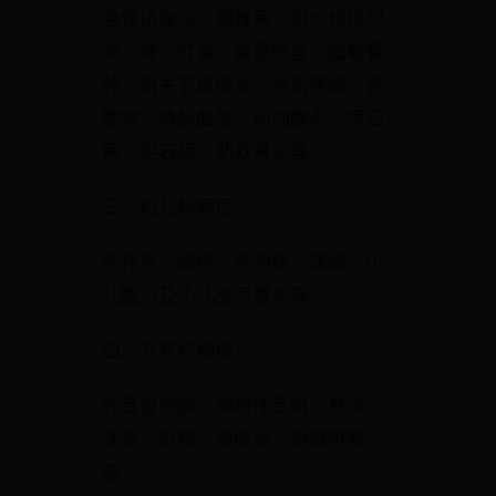
急性扭挫伤、颈椎病、肌纤维组织
炎、痔、肛裂、直肠脱垂、腱鞘囊
肿、肩关节周围炎、术后疼痛、乳
腺病、静脉曲张、前列腺炎、尿石
病、胆石病、肋软骨炎等。
三、妇儿科病症：
附件炎、痛经、外阴病、遗尿、小
儿腹泻及小儿支气管炎等。
四、五官科病症：
外耳道疖肿、神经性耳鸣、鼻炎、
牙痛、近视、角膜炎、泪道阻塞
等。