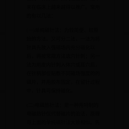
来在临床上越来越得以推广。常用
的有以几法：
(一)单纯磁针法：为较简便、较原
始的方法。又可分二法，一法为将
针具先放入强磁场内充分磁化以
后，再按常规方法选穴针刺；另一
法为用皮内针刺入体穴或耳穴后，
在针柄部位贴敷不同磁场强度的的
磁片，并用胶布固定，在留针过程
中，针具可保持磁化。
(二)电磁热针法：是一种用特制的
电磁热针仪代替磁片的治法，原理
与上面的单纯磁针法大致相似。先