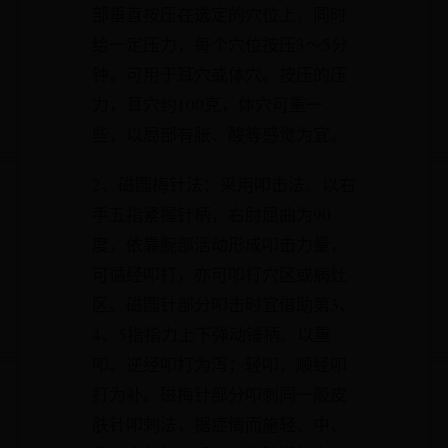
部垂直按压在选定的穴位上，同时
给一定压力，每个穴位按压3～5分
钟。可用于耳穴或体穴。按压的压
力，耳穴约100克，体穴可重一
些，以局部有胀、酸等感觉为宜。
2、磁圆梅针法：采用叩击法。以右
手五指紧握针柄，右肘屈曲为90
度，依靠腕部活动形成叩击力量，
可循经叩打，亦可叩打穴区或病灶
区。磁圆针部分叩击时宜借助第3、
4、5指指力上下弹动锤柄。以重
叩、逆经叩打为泻；轻叩，顺经叩
打为补。磁梅针部分叩刺同一般皮
肤针叩刺法，据症情而施轻、中、