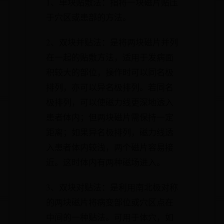
1、单块贴敷法：指将一块磁片贴压
于穴区或患部的方法。
2、双块并贴法：是将两块磁片并列
在一起的贴敷方法，适用于发病面
积较大的部位，操作时可以同名极
排列，亦可以异名极排列。若同名
极排列，可以使磁力线更深地透入
患者体内；但两块磁片需保持一定
距离；如果异名极排列，磁力线透
入患者体内较浅，两个磁片容易接
近。这时体内有两种磁场进入。
3、双块对贴法：是利用南北极对称
的两块磁片将病变部位或穴区点在
中间的一种贴法。可用于体穴，如