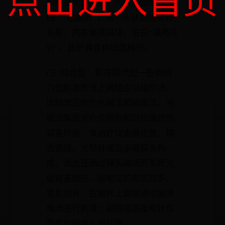
点击进入首页
如绿豆大圆粒形，内嵌高磁块，名
曰：“磁圆针”；另一头状如梅花针
头形，内亦嵌高磁块，名曰“磁梅花
针”，此针具合称磁圆梅针。
(三)综合型：即在现代的一些新的
穴位刺激方法上再结合以磁疗法。
比较常见的为光磁法和磁电法。光
磁法集激光穴位照射和穴位磁疗的
双重作用，该治疗仪由激光管、耦
合透镜、光导纤维及永磁探头构
成，激光还通过探头磁场而发挥光
磁双重效应。磁电法的形式较多，
常见的有：在磁片上直接通以脉冲
电流进行刺激；磁梅花连接电针仪
而成的磁电七星针等。