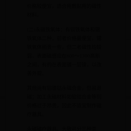
价格较便宜，适合用敷贴用的磁性
材料。
(二)永磁铁氧体：有钡铁氧体和锶
铁氧体二种，前者价格最便宜，锶
铁氧体稍贵一些，但二者磁性均较
弱，表面磁感应在600～1300高斯
之间，有的在表面镀一层镍，以改
善外观。
其他尚有铝镍钴永磁合金，但易退
磁；加工永磁材料如铂钴合金等则
价格过于昂贵，因此不适宜制作磁
疗器具。
永磁磁疗器具。大致可分三种类