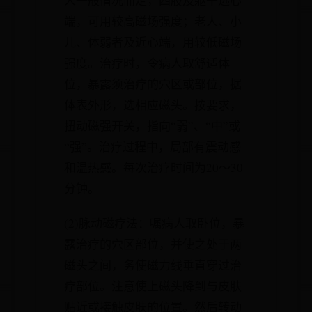
人一般情况而定，四肢及躯干远心
端，可用较高磁场强度；老人、小
儿、体弱者及近心端，用较低磁场
强度。治疗时，令病人取舒适体
位，暴露须治疗的穴区或部位，据
体表外形，选相应磁头。按要求，
扭动磁强开关，指向“弱”、“中”或
“强”。治疗过程中，局部有震动感
和温热感。每次治疗时间为20～30
分钟。
(2)脉动磁疗法：嘱病人取卧位，暴
露治疗的穴区部位，并使之处于两
磁头之间，务使磁力线垂直穿过治
疗部位。注意使上磁头降到与皮肤
贴近或接触皮肤的位置。然后转动