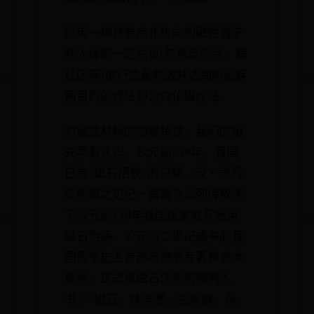
运用一种具有南北极向的磁性器于
在人体的一定穴位(包括反应点、病
灶区等)进行适量刺激并达到防治疾
病目的的疗法称为穴位磁疗法。
对磁性材料的物理特性，我们的祖
先早有认识，公元前239年，我国
已有“磁石招铁”的记载。汉‧司马
迁所撰之史记‧扁鹊仓公列传叙述
了公元前180年我国医家就开始用
磁石治病。公元前二世纪成书的我
国医学史上首部药物学专著神农本
草经，正式将磁石作为药物列入
书：“磁石，味辛寒，主周痹、风