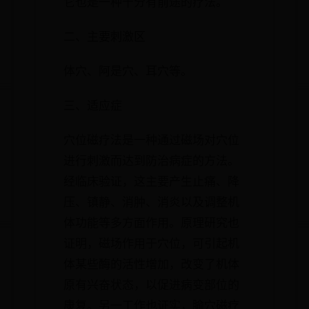
它也是一种十分有前途的疗法。
二、主要刺激区
体穴、阿是穴、耳穴等。
三、适应症
穴位磁疗法是一种通过磁场对穴位
进行刺激而达到防治病症的方法。
经临床验证，这主要产生止痛、降
压、镇静、消肿、消炎以及调整机
体功能等多方面作用。原理研究也
证明，磁场作用于穴位，可引起机
体某些酶的活性增加，改变了机体
原有兴奋状态，以促进病变部位的
康复。另一工作也证实，腧穴磁疗