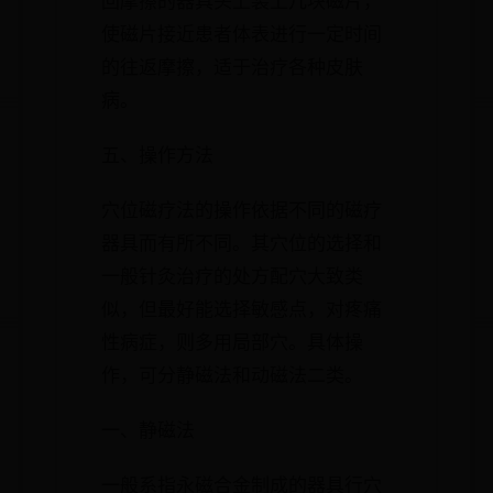
回摩擦的器具头上装上几块磁片，
使磁片接近患者体表进行一定时间
的往返摩擦，适于治疗各种皮肤
病。
五、操作方法
穴位磁疗法的操作依据不同的磁疗
器具而有所不同。其穴位的选择和
一般针灸治疗的处方配穴大致类
似，但最好能选择敏感点，对疼痛
性病症，则多用局部穴。具体操
作，可分静磁法和动磁法二类。
一、静磁法
一般系指永磁合金制成的器具行穴