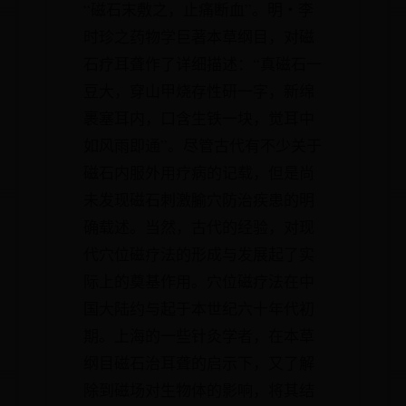
“磁石末敷之，止痛断血”。明‧李
时珍之药物学巨著本草纲目，对磁
石疗耳聋作了详细描述：“真磁石一
豆大，穿山甲烧存性研一字，新绵
裹塞耳内，口含生铁一块，觉耳中
如风雨即通”。尽管古代有不少关于
磁石内服外用疗病的记载，但是尚
未发现磁石刺激腧穴防治疾患的明
确载述。当然，古代的经验，对现
代穴位磁疗法的形成与发展起了实
际上的奠基作用。穴位磁疗法在中
国大陆约与起于本世纪六十年代初
期。上海的一些针灸学者，在本草
纲目磁石治耳聋的启示下，又了解
除到磁场对生物体的影响，将其结