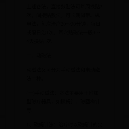
上述各法，直接敷贴法可每周换贴2
次，间接贴敷法，可长期佩带。磁
电法，每次治疗20～30分钟，每日
或隔日治1次。耳穴贴磁法一般3～
4天换贴1次。
二、动磁法
动磁法又可分为手动磁法和电动磁
法二种。
(一)手动磁法：本法主要用于附加
型磁疗器具，如磁鍉针、磁圆梅针
等。
1、磁鍉针法：治疗时以磁鍉针的尖