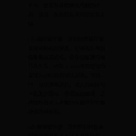
产热，故又具有按摩及热敷的作
用。目前，本机的型号和形式有多
种。
(三)震动磁疗器：又称按摩磁疗器
或震动电磁按摩器。它通常由电动
按摩器改装而成，即在按摩器顶端
打几个孔，内装入2～4块表面磁场
强度为3000高斯的永磁体。使用
时，当接通电源后，装入的磁体可
一起发生震动，形成脉动磁场。这
种磁疗器对人体腧穴有磁疗和机械
按摩两种作用。
(四)摩擦磁疗器：系将特制的能来