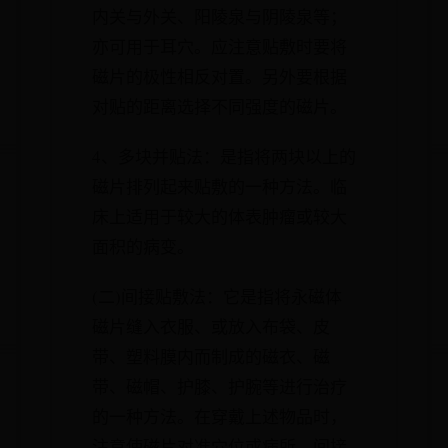
内关与外关、阳陵泉与阴陵泉等；
亦可用于耳穴。应注意贴敷时要将
磁片的极性相反对置。另外要根据
对贴的距离选择不同强度的磁片。
4、多块并贴法：是指将两块以上的
磁片排列起来贴敷的一种方法。临
床上适用于较大的体表肿瘤或较大
面积的病变。
(二)间接贴敷法：它是指将永磁体
磁片缝入衣服、或放入布袋、皮
带、塑料膜内而制成的磁衣、磁
带、磁帽、护膝、护腕等进行治疗
的一种方法。在穿戴上述物品时，
注意使磁片对准穴位或病所。间接