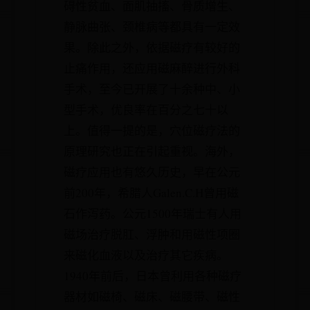
碍性贫血、面肌抽搐、骨质增生、
静脉曲张、颈椎病等都具有一定效
果。除此之外，依据磁疗有较好的
止痛作用，还应用磁麻醉进行外科
手术，至今已开展了十余种中、小
型手术，优良率在百分之七十以
上。值得一提的是，穴位磁疗法的
原理研究也正在引起重视。海外，
磁疗应用也有悠久历史，早在公元
前200年，希腊人Galen.C.H曾用磁
石作泻药。公元1500年瑞士有人用
磁场治疗脱肛、浮肿和用磁性项圈
来磁化血液以及治疗其它疾病。
1940年前后，日本曾利用各种磁疗
器材如磁椅、磁床、磁腰带、磁性