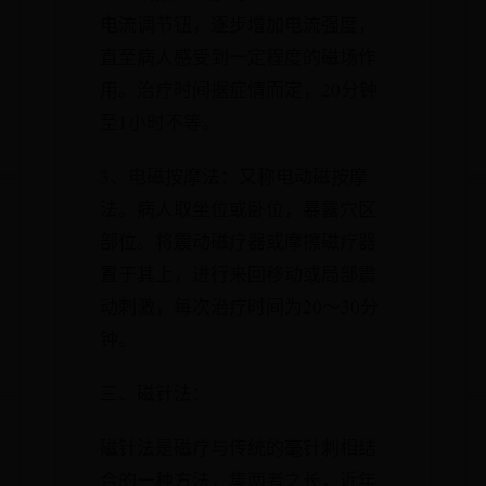
电流调节钮，逐步增加电流强度，
直至病人感受到一定程度的磁场作
用。治疗时间据症情而定，20分钟
至1小时不等。
3、电磁按摩法：又称电动磁按摩
法。病人取坐位或卧位，暴露穴区
部位。将震动磁疗器或摩擦磁疗器
置于其上，进行来回移动或局部震
动刺激，每次治疗时间为20～30分
钟。
三、磁针法：
磁针法是磁疗与传统的毫针刺相结
合的一种方法，集两者之长，近年