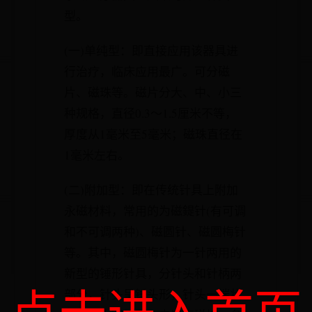
型。
(一)单纯型：即直接应用该器具进
行治疗，临床应用最广。可分磁
片、磁珠等。磁片分大、中、小三
种规格，直径0.3～1.5厘米不等，
厚度从1毫米至5毫米；磁珠直径在
1毫米左右。
(二)附加型：即在传统针具上附加
永磁材料，常用的为磁鍉针(有可调
和不可调两种)、磁圆针、磁圆梅针
等。其中，磁圆梅针为一针两用的
新型的锤形针具，分针头和针柄两
部分，针头呈锤头形，针头一端状