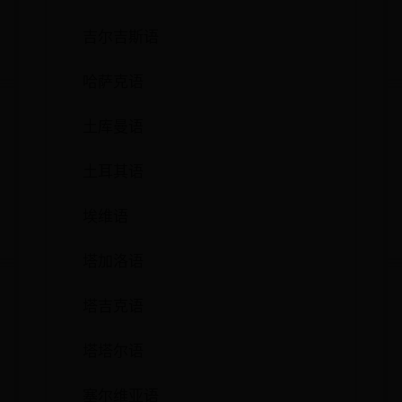
吉尔吉斯语
哈萨克语
土库曼语
土耳其语
埃维语
塔加洛语
塔吉克语
塔塔尔语
塞尔维亚语