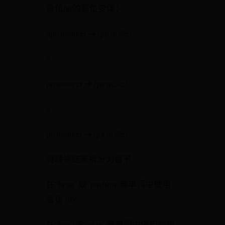
音位/ʁ/的音位变体：
ʁprononcer ➔ /pʁɔnɔ̃se/
ʁ
prononcer ➔ /pʁɔnɔ̃se/
ʀ
prononcer ➔ /pʀɔnɔ̃se/
将转换结果拆分为音节
在"brun"或"parfum"等单词中使用
音位 /œ̃/
在“bas”或“pâte”等单词中使用音位