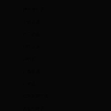
博杰普尔语
卡纳达语
卢干达语
卢旺达语
卢晒语
卢森堡语
印地语
印度尼西亚语
古吉拉特语