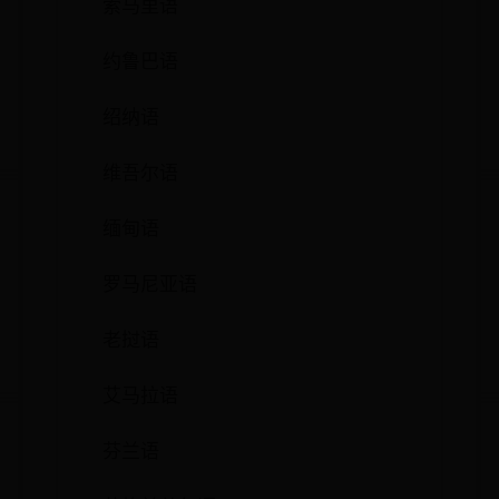
索马里语
约鲁巴语
绍纳语
维吾尔语
缅甸语
罗马尼亚语
老挝语
艾马拉语
芬兰语