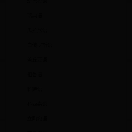
班巴拉语
瑞典语
瓜拉尼语
白俄罗斯语
盖丘亚语
祖鲁语
科萨语
科西嘉语
立陶宛语