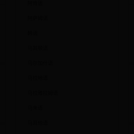
阿肯语
阿萨姆语
韩语
马其顿语
马尔加什语
马拉地语
马拉雅拉姆语
马来语
马耳他语