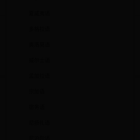
夏威夷语
多格拉语
奥洛莫语
威尔士语
孟加拉语
宗加语
宿务语
尼扬扎语
尼泊尔语