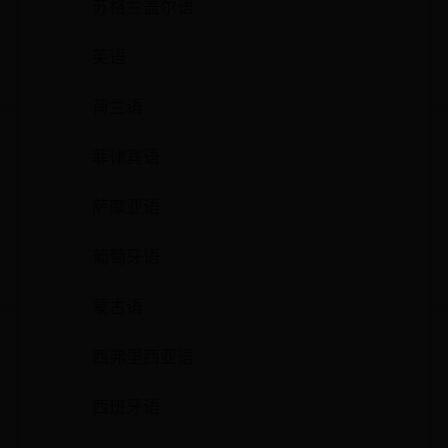
苏格兰盖尔语
英语
荷兰语
菲律宾语
萨摩亚语
葡萄牙语
蒙古语
西弗里西亚语
西班牙语