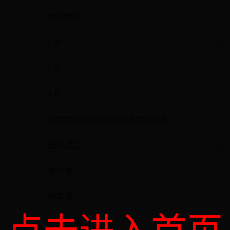
默认情况
1 秒
2 秒
3 秒
将文本翻译到您的母语高级功能
选择语言
世界语
丹麦语
乌克兰语