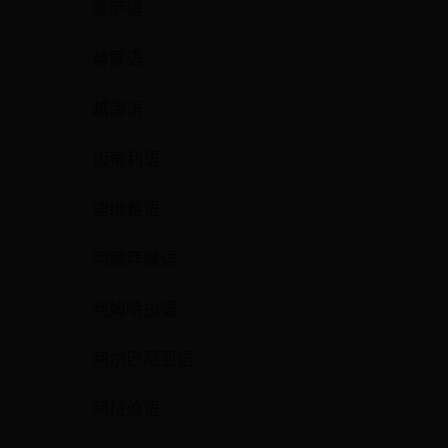
豪萨语
赫蒙语
越南语
迈蒂利语
迪维希语
阿塞拜疆语
阿姆哈拉语
阿尔巴尼亚语
阿拉伯语