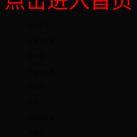
点击进入首页
乌兹别克语
乌尔都语
亚美尼亚语
伊布语
伊洛干诺语
依地语
俄语
保加利亚语
信德语